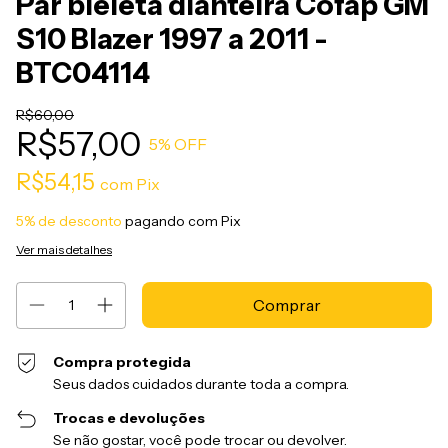
Par bieleta dianteira Cofap GM
S10 Blazer 1997 a 2011 -
BTC04114
R$60,00
R$57,00
5
% OFF
R$54,15
com
Pix
5% de desconto
pagando com Pix
Ver mais detalhes
Compra protegida
Seus dados cuidados durante toda a compra.
Trocas e devoluções
Se não gostar, você pode trocar ou devolver.