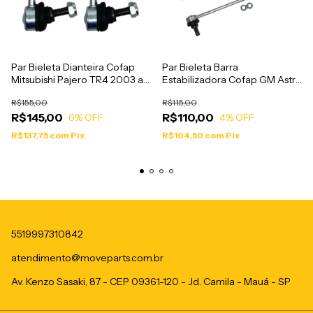
Par Bieleta Dianteira Cofap
Par Bieleta Barra
Mitsubishi Pajero TR4 2003 a
Estabilizadora Cofap GM Astra
2014 - BTC39113
Cobalt Onix Prisma Vectra
R$155,00
R$115,00
Zafira - BTC04119
R$145,00
R$110,00
6
% OFF
4
% OFF
R$137,75
com
Pix
R$104,50
com
Pix
5519997310842
atendimento@moveparts.com.br
Av. Kenzo Sasaki, 87 - CEP 09361-120 - Jd. Camila - Mauá - SP