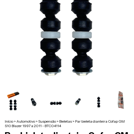
Início
>
Automotivo
>
Suspensão
>
Bieletas
>
Par bieleta dianteira Cofap GM
S10 Blazer 1997 a 2011 - BTC04114