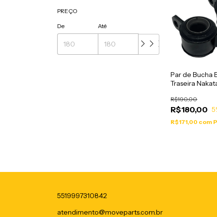
PREÇO
De
Até
Par de Bucha 
Traseira Naka
Boxer 1994 a 
R$190,00
R$180,00
5
R$171,00
com
P
5519997310842
atendimento@moveparts.com.br