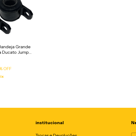
Bandeja Grande
ta Ducato Jumper
2017 - NB14008
% OFF
ix
institucional
Ne
Trocas e Devoluções