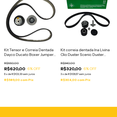
Kit Tensor e Correia Dentada
Kit correia dentada Ina Livina
Dayco Ducato Boxer Jumper
Clio Duster Scenic Duster
2.3 2010 a 2021 - KTB339
Logan Sandero 1.6 16V
R$660,00
R$340,00
R$620,00
R$320,00
6
% OFF
6
% OFF
6
x
de
R$103,33
sem juros
3
x
de
R$106,67
sem juros
R$589,00
com
Pix
R$304,00
com
Pix