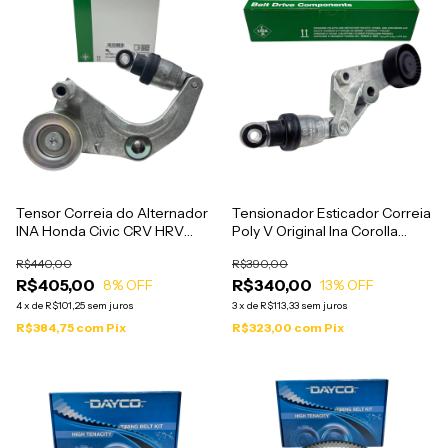
Tensor Correia do Alternador
Tensionador Esticador Correia
INA Honda Civic CRV HRV
Poly V Original Ina Corolla
2007 a 2017
2000 a 2020
R$440,00
R$390,00
R$405,00
R$340,00
8
% OFF
13
% OFF
4
x
de
R$101,25
sem juros
3
x
de
R$113,33
sem juros
R$384,75
com
Pix
R$323,00
com
Pix