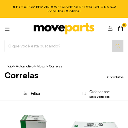
USE O CUPOM BEMVINDO5 E GANHE 5% DE DESCONTO NA SUA
PRIMEIRA COMPRA!
0
Início
>
Automotivo
>
Motor
>
Correias
Correias
6 produtos
Ordenar por:
Filtrar
Mais vendidos