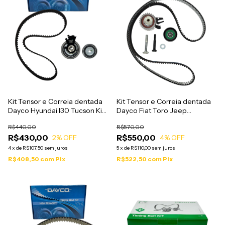
Kit Tensor e Correia dentada
Kit Tensor e Correia dentada
Dayco Hyundai I30 Tucson Kia
Dayco Fiat Toro Jeep
Sportage - KTB951
Compass Renegade 2.0 Diesel
R$440,00
R$570,00
- KTB759
R$430,00
R$550,00
2
% OFF
4
% OFF
4
x
de
R$107,50
sem juros
5
x
de
R$110,00
sem juros
R$408,50
com
Pix
R$522,50
com
Pix