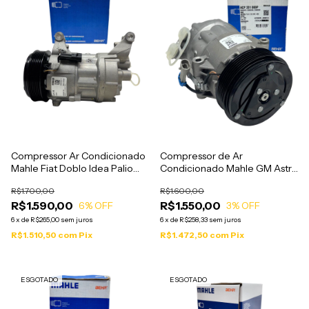
Compressor Ar Condicionado
Compressor de Ar
Mahle Fiat Doblo Idea Palio
Condicionado Mahle GM Astra
Punto Siena Strada 1.6 1.8
Vectra 1.8 2.0 2.4 1999 a 2012 -
R$1.700,00
R$1.600,00
Etorq - ACP219
ACP201
R$1.590,00
R$1.550,00
6
% OFF
3
% OFF
6
x
de
R$265,00
sem juros
6
x
de
R$258,33
sem juros
R$1.510,50
com
Pix
R$1.472,50
com
Pix
ESGOTADO
ESGOTADO