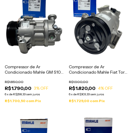
Compressor de Ar
Compressor de Ar
Condicionado Mahle GM S10
Condicionado Mahle Fiat Toro
Blazer 2.2 2.4 2.8 2000 a 2012
Jeep Renegade 1.8 2014 a
R$1.850,00
R$1.900,00
- ACP203
2022 - ACP221
R$1.790,00
R$1.820,00
3
% OFF
4
% OFF
6
x
de
R$298,33
sem juros
6
x
de
R$303,33
sem juros
R$1.700,50
com
Pix
R$1.729,00
com
Pix