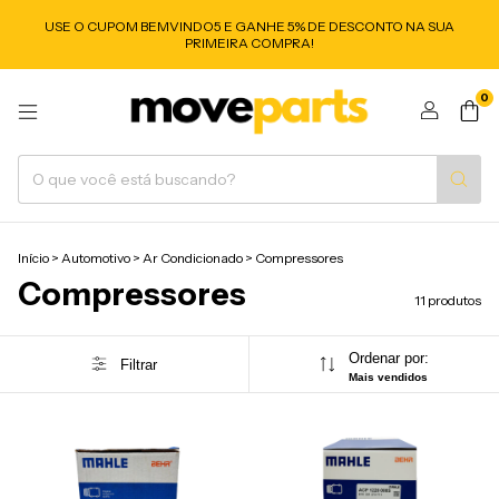
USE O CUPOM BEMVINDO5 E GANHE 5% DE DESCONTO NA SUA
PRIMEIRA COMPRA!
0
Início
>
Automotivo
>
Ar Condicionado
>
Compressores
Compressores
11 produtos
Ordenar por:
Filtrar
Mais vendidos