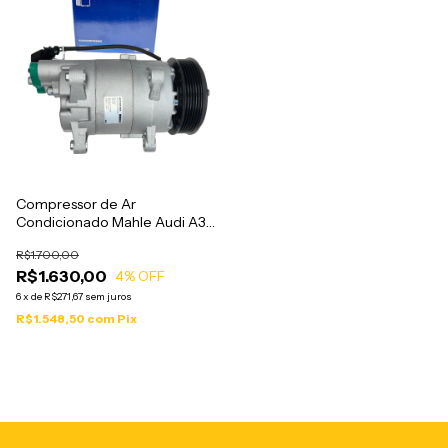
Compressor de Ar
Condicionado Mahle Audi A3
Vw Golf 1.6 8V 2001 a 2014 -
R$1.700,00
ACP209
R$1.630,00
4
% OFF
6
x
de
R$271,67
sem juros
R$1.548,50
com
Pix