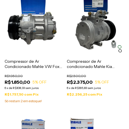
Compressor de Ar
Compressor de Ar
Condicionado Mahle VW Fox
condicionado Mahle Kia
Gol Voyage 1.0 8V EA111 2007
Sportage Hyundai Tucson
R$1.950,00
R$2.500,00
a 2015 - ACP215
2006 a 2011 2.0 - ACP1228
R$1.850,00
R$2.375,00
5
% OFF
5
% OFF
6
x
de
R$308,33
sem juros
6
x
de
R$395,83
sem juros
R$1.757,50
com
Pix
R$2.256,25
com
Pix
Só restam
2
em estoque!