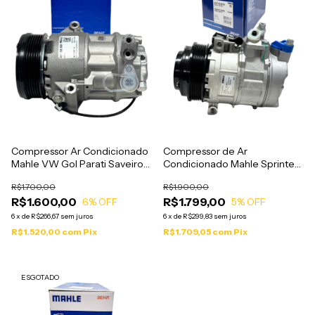
Compressor de Ar
Compressor Ar Condicionado
Condicionado Mahle Sprinter
Mahle VW Gol Parati Saveiro
310 311 313 412 413 1997 a 2012
G4 2006 a 2013 - ACP208
R$1.900,00
R$1.700,00
- ACP42
R$1.799,00
R$1.600,00
5
% OFF
6
% OFF
6
x
de
R$299,83
sem juros
6
x
de
R$266,67
sem juros
R$1.709,05
com
Pix
R$1.520,00
com
Pix
ESGOTADO