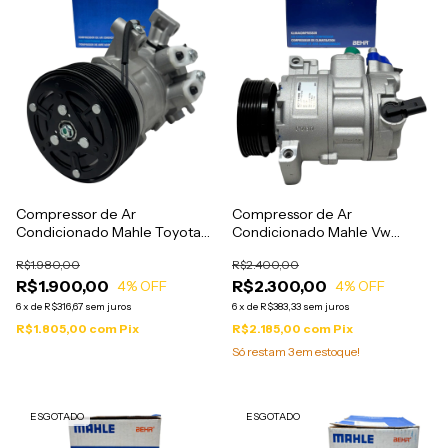
Compressor de Ar
Compressor de Ar
Condicionado Mahle Toyota
Condicionado Mahle Vw
Etios 1.3 1.5 FLEX 2012 a 2018 -
Amarok 2.0 Diesel 2010 a
R$1.980,00
R$2.400,00
ACP423
2020 - ACP771
R$1.900,00
R$2.300,00
4
% OFF
4
% OFF
6
x
de
R$316,67
sem juros
6
x
de
R$383,33
sem juros
R$1.805,00
com
Pix
R$2.185,00
com
Pix
Só restam
3
em estoque!
ESGOTADO
ESGOTADO