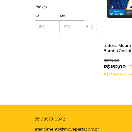
PREÇO
De
Até
Bateria Moura
Bomba Costal
Eletrica - 12M
R$170,00
R$152,00
11
R$144,40
com
5519997310842
atendimento@moveparts.com.br