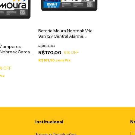
Bateria Moura Nobreak Vrla
9ah 12v Central Alarme
Segurança - 12MVA9
 7 amperes -
R$180,00
 Nobreak Cerca
R$170,00
6
% OFF
VA7
R$161,50
com
Pix
% OFF
Pix
institucional
Ne
Trocas e Devoluções