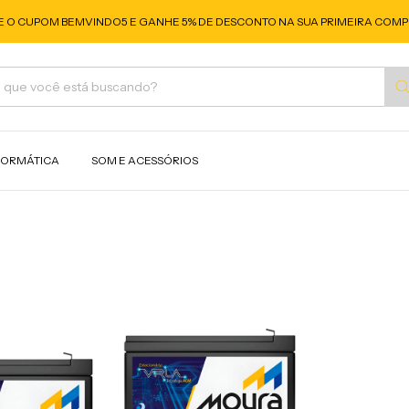
E O CUPOM BEMVINDO5 E GANHE 5% DE DESCONTO NA SUA PRIMEIRA COMP
FORMÁTICA
SOM E ACESSÓRIOS