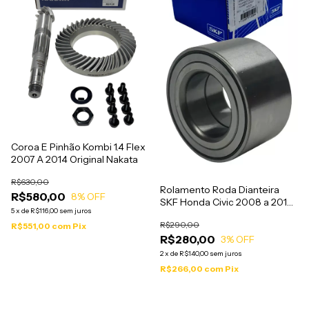
Coroa E Pinhão Kombi 1.4 Flex
2007 A 2014 Original Nakata
R$630,00
Rolamento Roda Dianteira
R$580,00
8
% OFF
SKF Honda Civic 2008 a 2014
5
x
de
R$116,00
sem juros
Com Abs - VKBA6916A
R$290,00
R$551,00
com
Pix
R$280,00
3
% OFF
2
x
de
R$140,00
sem juros
R$266,00
com
Pix