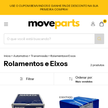
USE O CUPOM BEMVINDO5 E GANHE 5% DE DESCONTO NA SUA
PRIMEIRA COMPRA!
0
Início
>
Automotivo
>
Transmissão
>
Rolamentos e Eixos
Rolamentos e Eixos
2 produtos
Ordenar por:
Filtrar
Mais vendidos
ESGOTADO