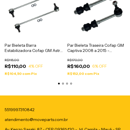
Par Bieleta Barra
Par Bieleta Traseira Cofap GM
Estabilizadora Cofap GM Astra
Captiva 2008 a 2015 -
Cobalt Onix Prisma Vectra
BTC04122
R$115,00
R$170,00
Zafira - BTC04119
R$110,00
R$160,00
4
% OFF
6
% OFF
R$104,50
com
Pix
R$152,00
com
Pix
5519997310842
atendimento@moveparts.com.br
Av. Kenzo Sasaki, 87 - CEP 09361-120 - Jd. Camila - Mauá - SP