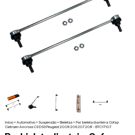
Início
>
Automotivo
>
Suspensão
>
Bieletas
>
Par bieleta dianteira Cofap
Cietroen Aircross C3 DS3 Peugeot 2008 206 207 208 - BTC17107