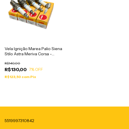
Vela Ignição Marea Palio Siena
Stilo Astra Meriva Corsa -
Gasolina BKR6EKCD NGK
R$140,00
R$130,00
7
% OFF
R$123,50
com
Pix
5519997310842