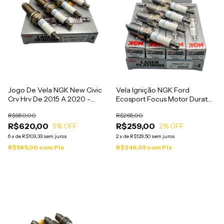
Jogo De Vela NGK New Civic
Vela Ignição NGK Ford
Crv Hrv De 2015 A 2020 -
Ecosport Focus Motor Duratec
SILZKR7C11DS
2.0 - TR6AP13
R$650,00
R$265,00
R$620,00
R$259,00
5
% OFF
2
% OFF
6
x
de
R$103,33
sem juros
2
x
de
R$129,50
sem juros
R$589,00
com
Pix
R$246,05
com
Pix