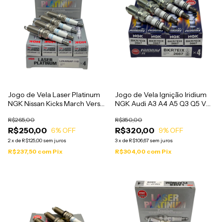
Jogo de Vela Laser Platinum
Jogo de Vela Ignição Iridium
NGK Nissan Kicks March Versa
NGK Audi A3 A4 A5 Q3 Q5 Vw
1.6 2018 em diante -
Jetta Tiguan Gol Voyage -
R$265,00
R$350,00
LZKAR6AP11D
BKR7EIX
R$250,00
R$320,00
6
% OFF
9
% OFF
2
x
de
R$125,00
sem juros
3
x
de
R$106,67
sem juros
R$237,50
com
Pix
R$304,00
com
Pix