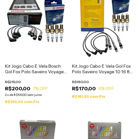
Kit Jogo Cabo E Vela Bosch
Kit Jogo Cabo E Vela Gol Fox
Gol Fox Polo Saveiro Voyage
Polo Saveiro Voyage 1.0 1.6 8v
1.0 1.6 8v Flex G4 G5 EA111 -
Flex G4 G5 EA111 - CVMV2502
R$215,00
R$180,00
F00099C125 SP30
SP30
R$200,00
R$170,00
7
% OFF
6
% OFF
2
x
de
R$100,00
sem juros
R$161,50
com
Pix
R$190,00
com
Pix