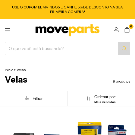
USE O CUPOM BEMVINDO5 E GANHE 5% DE DESCONTO NA SUA
PRIMEIRA COMPRA!
0
Início
>
Velas
Velas
9 produtos
Ordenar por:
Filtrar
Mais vendidos