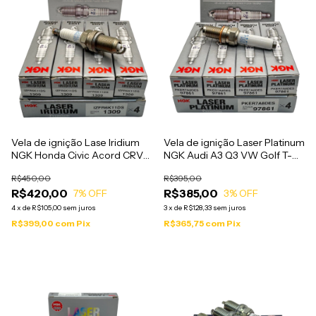
Vela de ignição Lase Iridium
Vela de ignição Laser Platinum
NGK Honda Civic Acord CRV
NGK Audi A3 Q3 VW Golf T-
2008 a 2011 1.8 2.0 -
cross Tiguan EA211 -
R$450,00
R$395,00
IZFR6K11DS
PKER7A8DES
R$420,00
R$385,00
7
% OFF
3
% OFF
4
x
de
R$105,00
sem juros
3
x
de
R$128,33
sem juros
R$399,00
com
Pix
R$365,75
com
Pix