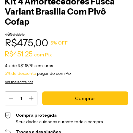
Kit 4 Amortecedores Fusca
Variant Brasilia Com Pivô
Cofap
R$500,00
R$475,00
5
% OFF
R$451,25
com
Pix
4
x de
R$118,75
sem juros
5% de desconto
pagando com Pix
Ver mais detalhes
Compra protegida
Seus dados cuidados durante toda a compra.
Trocas e devoluções