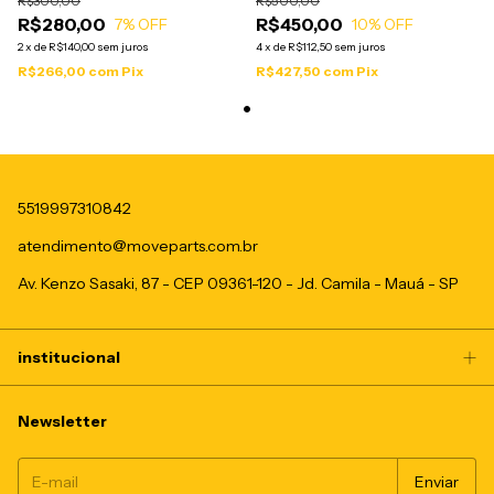
R$300,00
R$500,00
R$280,00
R$450,00
7
% OFF
10
% OFF
2
x
de
R$140,00
sem juros
4
x
de
R$112,50
sem juros
R$266,00
com
Pix
R$427,50
com
Pix
5519997310842
atendimento@moveparts.com.br
Av. Kenzo Sasaki, 87 - CEP 09361-120 - Jd. Camila - Mauá - SP
institucional
Newsletter