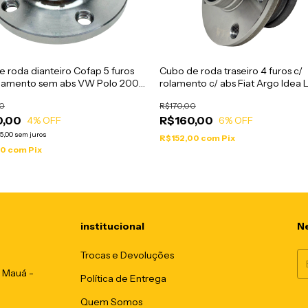
 roda dianteiro Cofap 5 furos
Cubo de roda traseiro 4 furos c/
lamento sem abs VW Polo 2002
rolamento c/ abs Fiat Argo Idea 
 - CRC01009
Marea Mobi Palio Siena Stilo -
0
R$170,00
CRC03012
0,00
R$160,00
4
% OFF
6
% OFF
5,00
sem juros
R$152,00
com
Pix
50
com
Pix
institucional
Ne
Trocas e Devoluções
- Mauá -
Política de Entrega
Quem Somos