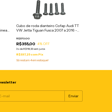
Cubo de roda dianteiro Cofap Audi TT
Cubo de roda di
VW Jetta Tiguan Fusca 2007 a 2016 -
Abs Blazer S10
Linea
CRC01046
R$370,00
R$510,00
R$355,00
R$480,00
4
% OFF
6
3
x
de
R$118,33
sem juros
4
x
de
R$120,00
sem j
R$337,25
com
Pix
R$456,00
com
P
Só restam
4
em estoque!
wsletter