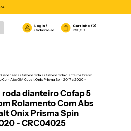
RA!
Login
/
Carrinho
(
0
)
Cadastre-se
R$0,00
Suspensão
>
Cubo de roda
>
Cubo de roda dianteiro Cofap 5
o Com Abs GM Cobalt Onix Prisma Spin 2017 a 2020 -
roda dianteiro Cofap 5
om Rolamento Com Abs
lt Onix Prisma Spin
2020 - CRC04025