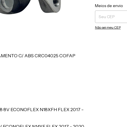
Entregas para o CEP
Meios de envio
Não sei meu CEP
AMENTO C/ ABS CRC04025 COFAP
.8 8V ECONOFLEX N18XFH FLEX
2017 -
8V ECONOFLEX N14YF FLEX
2017 - 2020