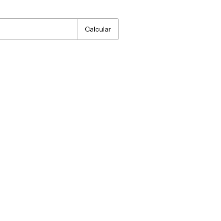
:
Alterar CEP
Calcular