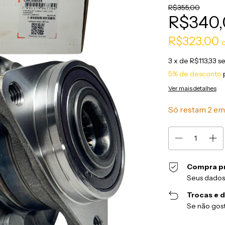
R$355,00
R$340
R$323,00
3
x de
R$113,33
se
5% de desconto
Ver mais detalhes
Só restam
2
em 
Compra p
Seus dados
Trocas e 
Se não gost