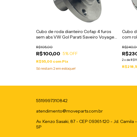
fap 4 furos
Cubo de roda dianteiro Cofap 4 furos
Cubo de
 Fiat 147
sem abs VW Gol Parati Saveiro Voyage
com ro
13 - CRC03001
até 2010 - CRC01001
a 2014
R$105,00
R$240,0
R$100,00
R$23
5
% OFF
2
x
de
R$11
R$95,00
com
Pix
R$218,
Só restam
2
em estoque!
5519997310842
atendimento@moveparts.com.br
Av. Kenzo Sasaki, 87 - CEP 09361-120 - Jd. Camila 
SP