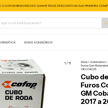
E O CUPOM BEMVINDO5 E GANHE 5% DE DESCONTO NA SUA PRIMEIRA COMP
FORMÁTICA
SOM E ACESSÓRIOS
Início
>
Automotivo
>
1
/
11
Furos Com Rolament
CRC04025
Cubo de 
Furos C
GM Coba
2017 a 