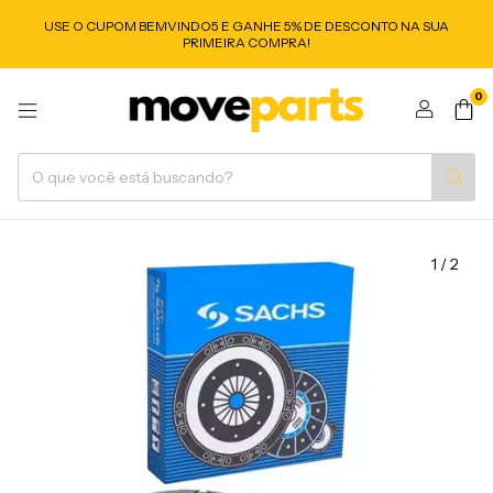
USE O CUPOM BEMVINDO5 E GANHE 5% DE DESCONTO NA SUA
PRIMEIRA COMPRA!
0
1
/
2