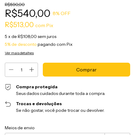
R$590,00
R$540,00
8
% OFF
R$513,00
com
Pix
5
x de
R$108,00
sem juros
5% de desconto
pagando com Pix
Ver mais detalhes
Compra protegida
Seus dados cuidados durante toda a compra.
Trocas e devoluções
Se não gostar, você pode trocar ou devolver.
Entregas para o CEP:
Alterar CEP
Meios de envio