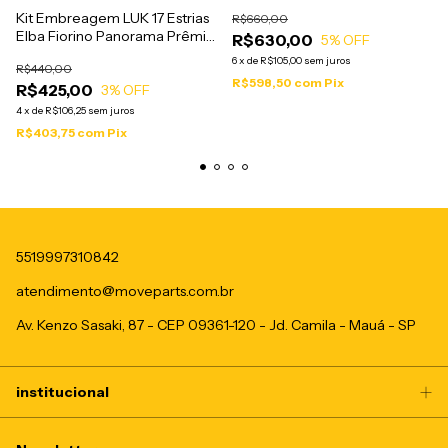
Peugeot 206 Plato Disco
Kit Embreagem LUK 17 Estrias
R$660,00
Rolamento (com aba) -
Elba Fiorino Panorama Prêmio
R$630,00
620308400
5
% OFF
Uno 1.0 1.3 - 618301200
6
x
de
R$105,00
sem juros
R$440,00
R$598,50
com
Pix
R$425,00
3
% OFF
4
x
de
R$106,25
sem juros
R$403,75
com
Pix
5519997310842
atendimento@moveparts.com.br
Av. Kenzo Sasaki, 87 - CEP 09361-120 - Jd. Camila - Mauá - SP
institucional